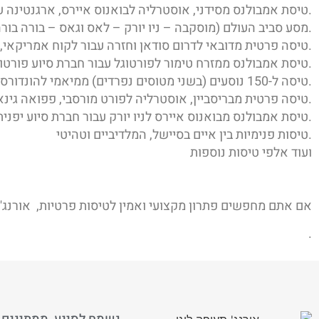
טיסת אמבולנס מסידני, אוסטרליה לבואנוס איירס, ארגנטינה עבור חברת ביטוח ארגנטינאית.
מסע סביב העולם (מוסקבה – ניו יורק – לאס וגאס – בורה בורה – פיג'י – טוקיו – מוסקבה) עבור לקוח רוסי.
טיסה פרטית מדובאי לדרום סודאן וחזרה עבור לקוח אמריקאי, באמצעות מטוס פקיסטני.
טיסת אמבולנס ממזרח טימור לפורטוגל עבור חברת סיוע פורטוגזית.
טיסה ל-150 נוסעים (בשני מטוסים נפרדים) ממיאמי להונדורס וחזרה עבור מטה של חברה בינלאומית.
טיסה פרטית מבריסביין, אוסטרליה לפורט מורסבי, פפואה גינאה החדשה ומשם לנפייר, ניו זילנד עבור הנהלת חברה בינלאומית.
טיסת אמבולנס מבואנוס איירס לניו יורק עבור חברת סיוע יפנית.
טיסות פנימיות בין איים בסיישל, המלדיביים וטהיטי.
ועוד אלפי טיסות נוספות
אם אתם מחפשים פתרון מקצועי ואמין לטיסות פרטיות, אורנג' 
.