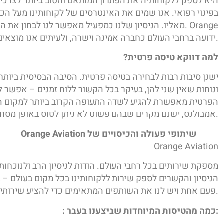
בפינוי רפואי. אנו שמים את האינטרסים של לקוחותינו מעל הכ
מאליו. הניסיון שלנו כמפעיל מאפשר לנו לבחון את המצ
Aviation ידועה ברחבי העולם כחברה אמינה וישרה, ולעיתים אנו מוצאים עצמנו מייעצים אפילו למתווכים אחרים.
?למה דווקא טיסה פרטית
ישנן סיבות רבות לבחירה בטיסה פרטית. הסיבה הבסיסית ביות
ונוחות שאין שני להן, בעיקר בכל הקשור ללוח זמנים – אפשר ל
הפרטית מאפשרת להגיע לשדה התעופה הקרוב ביותר למקום הפג
אמבולנס, ישנם מקרים שבהם פשוט לא ניתן לטוס באופן מסחרי, במיוחד כשמדובר במטופלים בטיפול נמרץ או בצורך בפינוי מיידי.
Orange Aviation שיתופי פעולה והכיסויים של
Orange Aviation
מספקת שירותים בכל רחבי העולם. הודות לניסיון הרב ולנוכחות
הניסיון והקשרים לספק שירות ללקוחותינו בכל מקום בעולם – ב
פעם אחת ויש לנו את השותפים המתאימים כדי להציע שירותים בכל מקום בו הם נדרשים.
: כמה מהטיסות המיוחדות שביצענו בעבר: